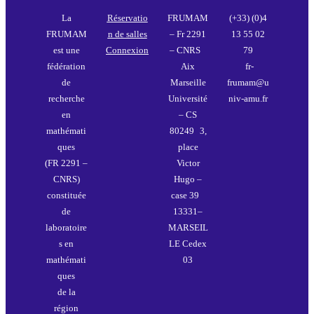
La
Réservatio
FRUMAM
(+33) (0)4
FRUMAM
n de salles
– Fr 2291
13 55 02
est une
Connexion
– CNRS
79
fédération
Aix
fr-
de
Marseille
frumam@u
recherche
Université
niv-amu.fr
en
– CS
mathémati
80249 3,
ques
place
(FR 2291 –
Victor
CNRS)
Hugo –
constituée
case 39
de
13331–
laboratoire
MARSEIL
s en
LE Cedex
mathémati
03
ques
de la
région