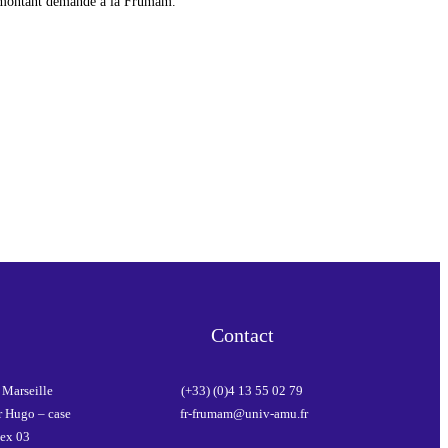
le montant demandé à la Frumam.
Contact
Marseille
(+33) (0)4 13 55 02 79
r Hugo – case
fr-frumam@univ-amu.fr
ex 03