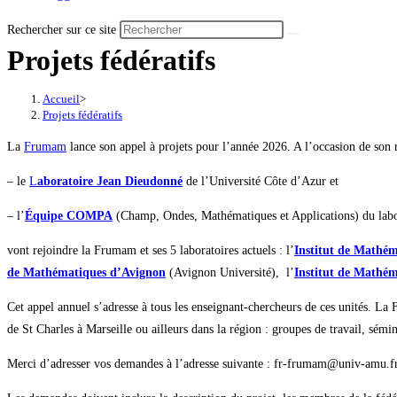
Rechercher sur ce site
Projets fédératifs
Accueil
>
Projets fédératifs
La
Frumam
lance son appel à projets pour l’année 2026. A l’occasion de son r
– le
L
aboratoire Jean Dieudonné
de l’Université Côte d’Azur et
– l’
Équipe COMPA
(Champ, Ondes, Mathématiques et Applications) du labo
vont rejoindre la Frumam et ses 5 laboratoires actuels : l’
Institut de Mathém
de Mathématiques d’Avignon
(Avignon Université), l’
Institut de Mathém
Cet appel annuel s’adresse à tous les enseignant-chercheurs de ces unités. La F
de St Charles à Marseille ou ailleurs dans la région : groupes de travail, sémin
Merci d’adresser vos demandes à l’adresse suivante : fr-frumam@univ-amu.f