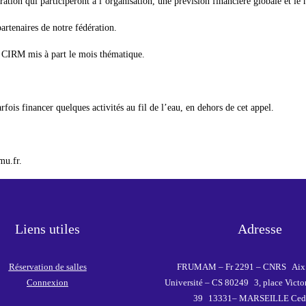
ration qui participeront à l’organisation, une prévision financière globale et 
partenaires de notre fédération.
e CIRM mis à part le mois thématique.
rfois financer quelques activités au fil de l’eau, en dehors de cet appel.
mu.fr.
Liens utiles
Adresse
Réservation de salles
FRUMAM – Fr 2291 – CNRS Aix 
Connexion
Université – CS 80249 3, place Victo
39 13331– MARSEILLE Ced